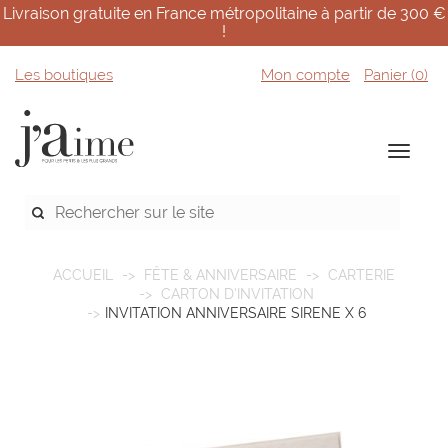
Livraison gratuite en France métropolitaine à partir de 300 €
!
Les boutiques
Mon compte
Panier (
0
)
ACCUEIL
FÊTE & ANNIVERSAIRE
CARTERIE
CARTON D'INVITATION
INVITATION ANNIVERSAIRE SIRENE X 6