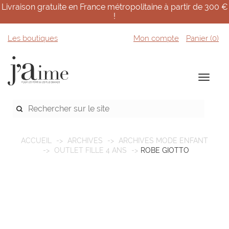
Livraison gratuite en France métropolitaine à partir de 300 €
!
Les boutiques
Mon compte
Panier (
0
)
ACCUEIL
ARCHIVES
ARCHIVES MODE ENFANT
OUTLET FILLE 4 ANS
ROBE GIOTTO