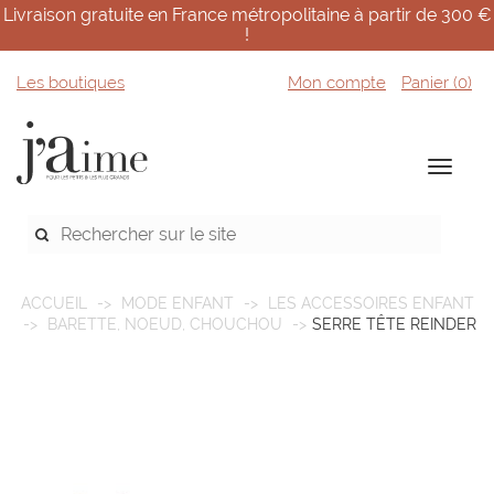
Livraison gratuite en France métropolitaine à partir de 300 €
!
Les boutiques
Mon compte
Panier (
0
)
ACCUEIL
MODE ENFANT
LES ACCESSOIRES ENFANT
BARETTE, NOEUD, CHOUCHOU
SERRE TÊTE REINDER