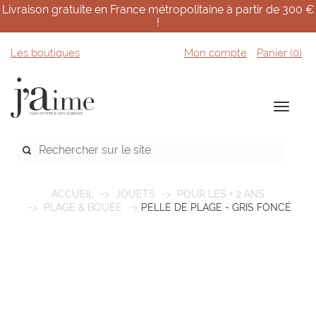
Livraison gratuite en France métropolitaine à partir de 300 €
!
Les boutiques
Mon compte
Panier (
0
)
ACCUEIL
JOUETS
POUR LES + 2 ANS
PLAGE & BOUÉE
PELLE DE PLAGE - GRIS FONCÉ