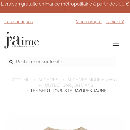
Livraison gratuite en France métropolitaine à partir de 300 €
!
Les boutiques
Mon compte
Panier (
0
)
ACCUEIL
ARCHIVES
ARCHIVES MODE ENFANT
OUTLET GARÇON 8 ANS
TEE SHIRT TOURISTE RAYURES JAUNE