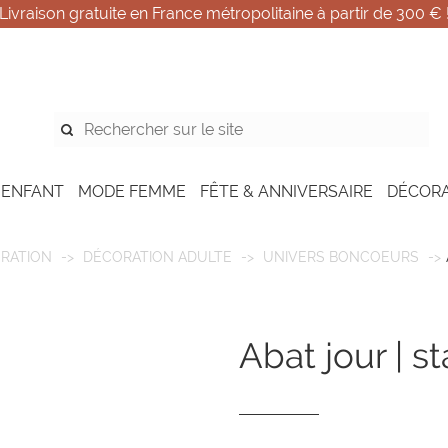
Livraison gratuite en France métropolitaine à partir de 300 € 
 ENFANT
MODE FEMME
FÊTE & ANNIVERSAIRE
DÉCOR
RATION
DÉCORATION ADULTE
UNIVERS BONCOEURS
abat jour | s