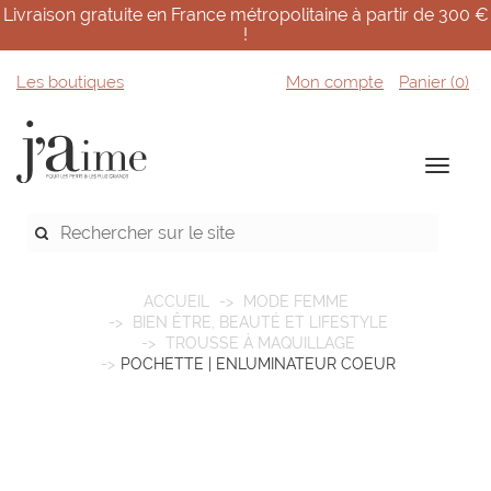
Livraison gratuite en France métropolitaine à partir de 300 €
!
Les boutiques
Mon compte
Panier (
0
)
ACCUEIL
MODE FEMME
BIEN ÊTRE, BEAUTÉ ET LIFESTYLE
TROUSSE À MAQUILLAGE
POCHETTE | ENLUMINATEUR COEUR