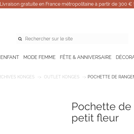
Livraison gratuite en France métropolitaine à partir de 300 € 
 ENFANT
MODE FEMME
FÊTE & ANNIVERSAIRE
DÉCOR
RCHIVES KONGES
OUTLET KONGES
POCHETTE DE RANGEM
pochette de rangement à nouer -
petit fleur