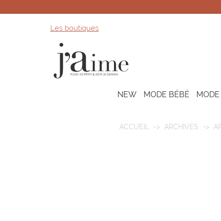
Les boutiques
NEW
MODE BÉBÉ
MODE
ACCUEIL
ARCHIVES
A