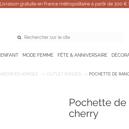
Livraison gratuite en France métropolitaine à partir de 300 € 
 ENFANT
MODE FEMME
FÊTE & ANNIVERSAIRE
DÉCOR
ARCHIVES KONGES
OUTLET KONGES
POCHETTE DE RANG
pochette de rangement à nouer -
cherry