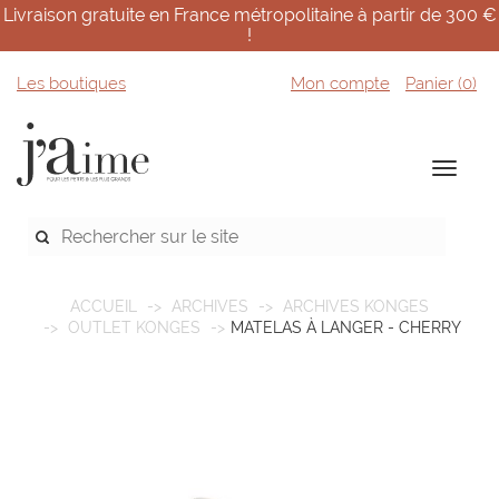
Livraison gratuite en France métropolitaine à partir de 300 €
!
Les boutiques
Mon compte
Panier (
0
)
ACCUEIL
ARCHIVES
ARCHIVES KONGES
OUTLET KONGES
MATELAS À LANGER - CHERRY