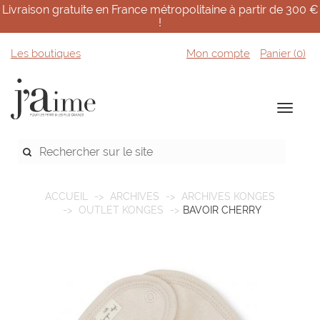
Livraison gratuite en France métropolitaine à partir de 300 €
!
Les boutiques
Mon compte
Panier (
0
)
ACCUEIL
ARCHIVES
ARCHIVES KONGES
OUTLET KONGES
BAVOIR CHERRY