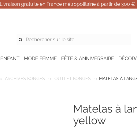
Livraison gratuite en France métropolitaine à partir de 300 € 
 ENFANT
MODE FEMME
FÊTE & ANNIVERSAIRE
DÉCOR
ARCHIVES KONGES
OUTLET KONGES
MATELAS À LANG
matelas à langer - buttercup
yellow