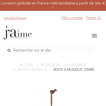
Livraison gratuite en France métropolitaine à partir de 300 €
!
Les boutiques
Mon compte
Panier (
0
)
ACCUEIL
MODE BÉBÉ
NAISSANCE
BOITE À MUSIQUE
BOITE À MUSIQUE CRABE