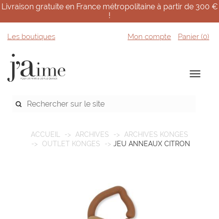
Livraison gratuite en France métropolitaine à partir de 300 €
!
Les boutiques
Mon compte
Panier (
0
)
ACCUEIL
ARCHIVES
ARCHIVES KONGES
OUTLET KONGES
JEU ANNEAUX CITRON