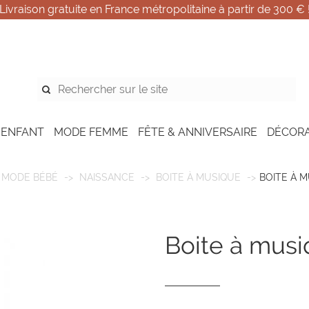
Livraison gratuite en France métropolitaine à partir de 300 € 
 ENFANT
MODE FEMME
FÊTE & ANNIVERSAIRE
DÉCOR
MODE BÉBÉ
NAISSANCE
BOITE À MUSIQUE
BOITE À 
boite à mus