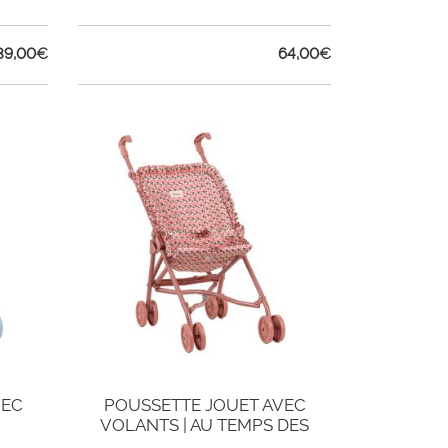
39,00
€
64,00
€
VEC
POUSSETTE JOUET AVEC
VOLANTS | AU TEMPS DES
CERISES