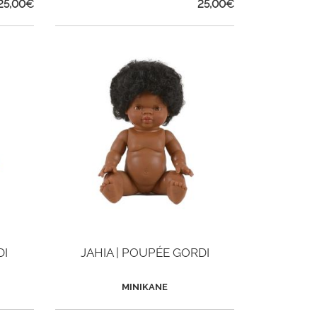
25,00
€
25,00
€
DI
JAHIA | POUPÉE GORDI
MINIKANE