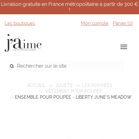
Livraison gratuite en France métropolitaine à partir de 300 €
!
Les boutiques
Mon compte
Panier (
0
)
ACCUEIL
JOUETS
LES POUPÉES
VÊTEMENT POUR POUPÉE
ENSEMBLE POUR POUPÉE - LIBERTY JUNE'S MEADOW