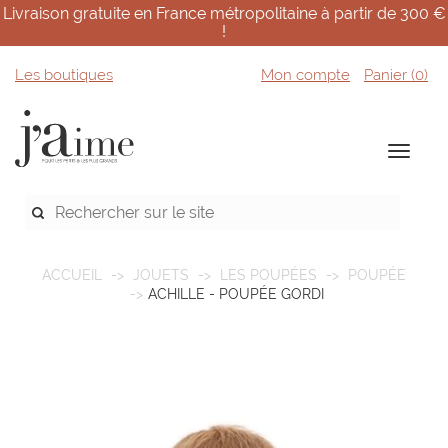
Livraison gratuite en France métropolitaine à partir de 300 €
!
Les boutiques
Mon compte
Panier (
0
)
ACCUEIL
JOUETS
LES POUPÉES
POUPÉE
ACHILLE - POUPÉE GORDI