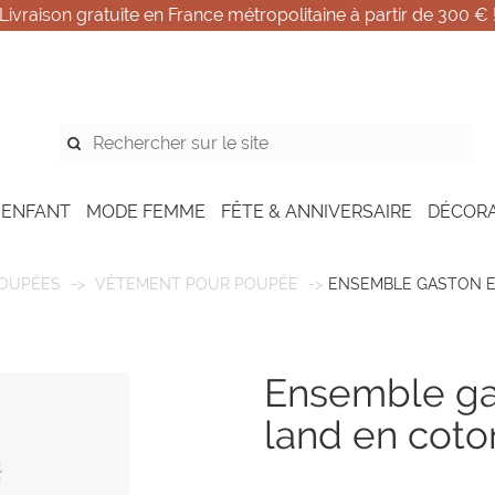
Livraison gratuite en France métropolitaine à partir de 300 € 
 ENFANT
MODE FEMME
FÊTE & ANNIVERSAIRE
DÉCOR
POUPÉES
VÊTEMENT POUR POUPÉE
ENSEMBLE GASTON E
ensemble gaston et sa chemise
land en coto