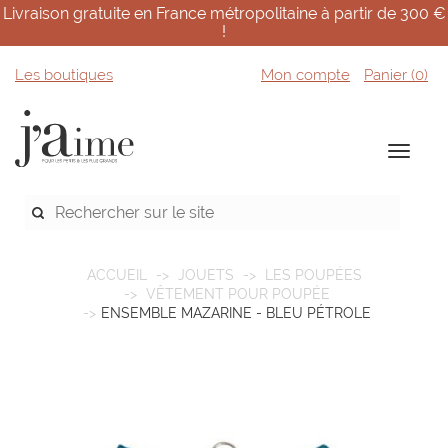
Livraison gratuite en France métropolitaine à partir de 300 €
!
Les boutiques
Mon compte
Panier (
0
)
ACCUEIL
JOUETS
LES POUPÉES
VÊTEMENT POUR POUPÉE
ENSEMBLE MAZARINE - BLEU PÉTROLE