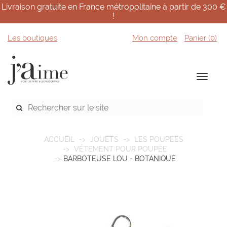
Livraison gratuite en France métropolitaine à partir de 300 €
!
Les boutiques
Mon compte
Panier (
0
)
ACCUEIL
JOUETS
LES POUPÉES
VÊTEMENT POUR POUPÉE
BARBOTEUSE LOU - BOTANIQUE