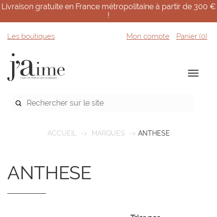
Livraison gratuite en France métropolitaine à partir de 300 €
!
Les boutiques
Mon compte
Panier (
0
)
ACCUEIL
MARQUES
ANTHESE
ANTHESE