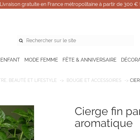
Livraison gratuite en France métropolitaine à partir de 300 € 
 ENFANT
MODE FEMME
FÊTE & ANNIVERSAIRE
DÉCOR
TRE, BEAUTÉ ET LIFESTYLE
BOUGIE ET ACCESSOIRES
CIER
cierge fin parfumé | jardin
aromatique