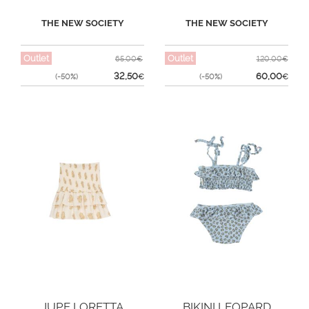
THE NEW SOCIETY
THE NEW SOCIETY
Outlet
Outlet
65,00€
120,00€
32,50
60,00
(-50%)
€
(-50%)
€
JUPE LORETTA
BIKINI LEOPARD