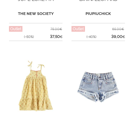
THE NEW SOCIETY
PIUPIUCHICK
Outlet
Outlet
75,00€
65,00€
37,50
39,00
(-50%)
€
(-40%)
€