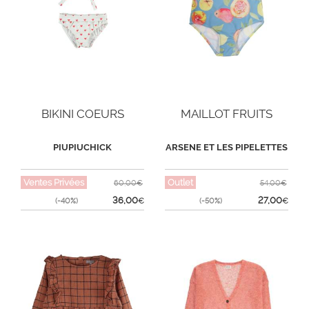
BIKINI COEURS
MAILLOT FRUITS
PIUPIUCHICK
ARSENE ET LES PIPELETTES
Ventes Privées
Outlet
60,00€
54,00€
36,00
27,00
(-40%)
€
(-50%)
€