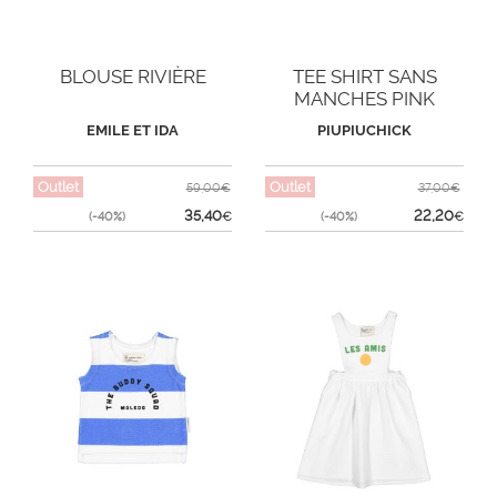
BLOUSE RIVIÈRE
TEE SHIRT SANS
MANCHES PINK
MULTICOLOR
EMILE ET IDA
PIUPIUCHICK
Outlet
Outlet
59,00€
37,00€
35,40
22,20
(-40%)
€
(-40%)
€