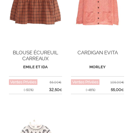
BLOUSE ÉCUREUIL
CARDIGAN EVITA
CARREAUX
EMILE ET IDA
MORLEY
Ventes Privées
Ventes Privées
65,00€
105,00€
32,50
55,00
(-50%)
€
(-48%)
€