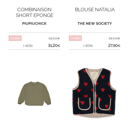
COMBINAISON
BLOUSE NATALIA
SHORT EPONGE
VACAY
PIUPIUCHICK
THE NEW SOCIETY
Outlet
Outlet
52,00€
55,00€
31,20
27,50
(-40%)
€
(-50%)
€