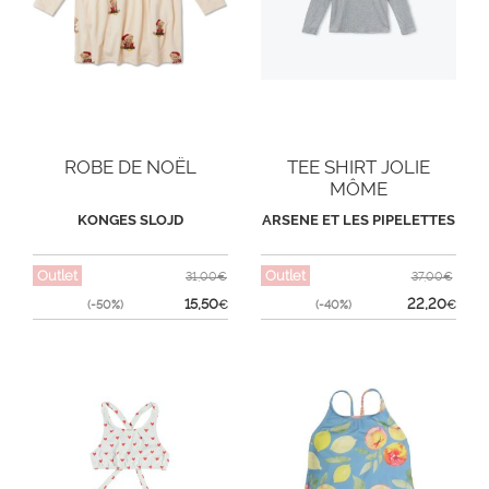
ROBE DE NOËL
TEE SHIRT JOLIE
MÔME
KONGES SLOJD
ARSENE ET LES PIPELETTES
Outlet
Outlet
31,00€
37,00€
15,50
22,20
(-50%)
€
(-40%)
€