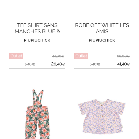
TEE SHIRT SANS
ROBE OFF WHITE LES
MANCHES BLUE &
AMIS
WHITE
PIUPIUCHICK
PIUPIUCHICK
Outlet
Outlet
44,00€
69,00€
26,40
41,40
(-40%)
€
(-40%)
€