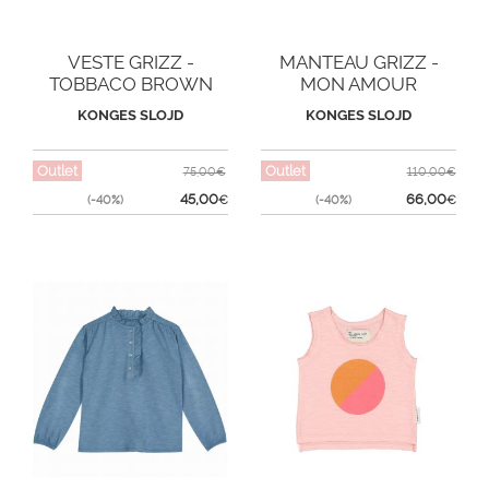
VESTE GRIZZ -
MANTEAU GRIZZ -
TOBBACO BROWN
MON AMOUR
KONGES SLOJD
KONGES SLOJD
Outlet
Outlet
75,00€
110,00€
45,00
66,00
(-40%)
€
(-40%)
€