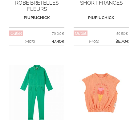
ROBE BRETELLES
SHORT FRANGES
FLEURS
PIUPIUCHICK
PIUPIUCHICK
Outlet
Outlet
79,00€
59,50€
47,40
35,70
(-40%)
€
(-40%)
€