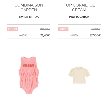
COMBINAISON
TOP CORAIL ICE
GARDEN
CREAM
EMILE ET IDA
PIUPIUCHICK
Outlet
Outlet
119,00€
45,00€
71,40
27,00
(-40%)
€
(-40%)
€