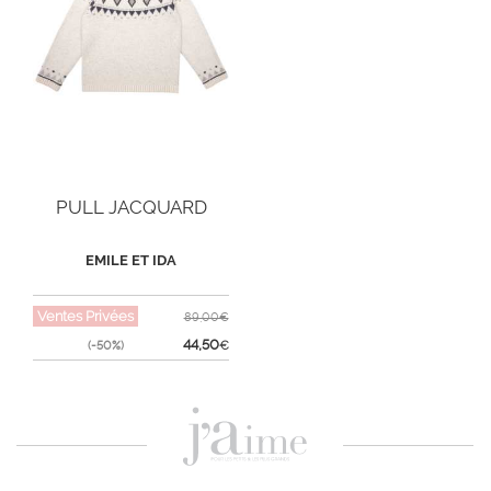
PULL JACQUARD
EMILE ET IDA
Ventes Privées
89,00€
44,50
(-50%)
€