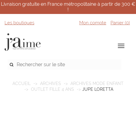
Livraison gratuite en France métropolitaine à partir de 300 €
!
Les boutiques
Mon compte
Panier (
0
)
ACCUEIL
ARCHIVES
ARCHIVES MODE ENFANT
OUTLET FILLE 4 ANS
JUPE LORETTA