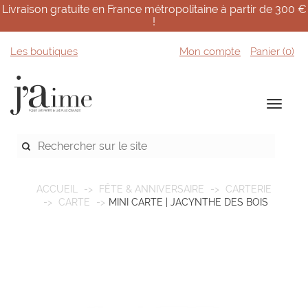
Livraison gratuite en France métropolitaine à partir de 300 €
!
Les boutiques
Mon compte
Panier (
0
)
ACCUEIL
FÊTE & ANNIVERSAIRE
CARTERIE
CARTE
MINI CARTE | JACYNTHE DES BOIS