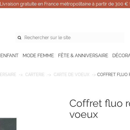
Livraison gratuite en France métropolitaine à partir de 300 € 
 ENFANT
MODE FEMME
FÊTE & ANNIVERSAIRE
DÉCOR
ERSAIRE
CARTERIE
CARTE DE VOEUX
COFFRET FLUO 
coffret fluo rose | 6 cartes de
voeux