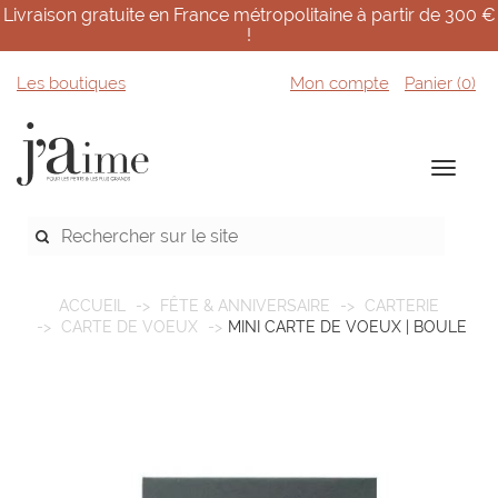
Livraison gratuite en France métropolitaine à partir de 300 €
!
Les boutiques
Mon compte
Panier (
0
)
ACCUEIL
FÊTE & ANNIVERSAIRE
CARTERIE
CARTE DE VOEUX
MINI CARTE DE VOEUX | BOULE