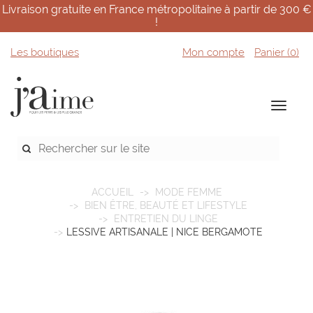
Livraison gratuite en France métropolitaine à partir de 300 €
!
Les boutiques
Mon compte
Panier (
0
)
ACCUEIL
MODE FEMME
BIEN ÊTRE, BEAUTÉ ET LIFESTYLE
ENTRETIEN DU LINGE
LESSIVE ARTISANALE | NICE BERGAMOTE