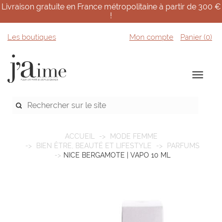
Livraison gratuite en France métropolitaine à partir de 300 €
!
Les boutiques
Mon compte
Panier (
0
)
ACCUEIL
MODE FEMME
BIEN ÊTRE, BEAUTÉ ET LIFESTYLE
PARFUMS
NICE BERGAMOTE | VAPO 10 ML