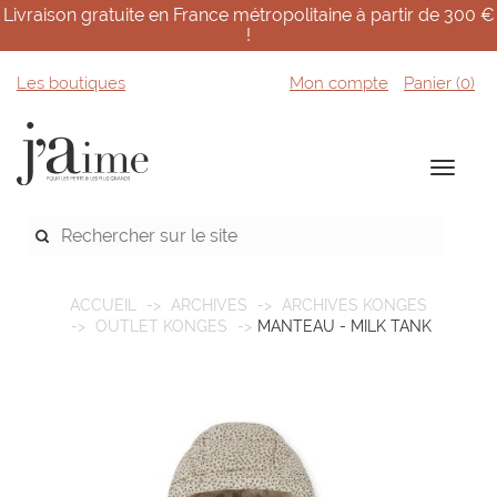
Livraison gratuite en France métropolitaine à partir de 300 €
!
Les boutiques
Mon compte
Panier (
0
)
ACCUEIL
ARCHIVES
ARCHIVES KONGES
OUTLET KONGES
MANTEAU - MILK TANK