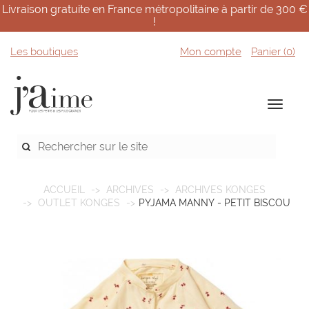
Livraison gratuite en France métropolitaine à partir de 300 €
!
Les boutiques
Mon compte
Panier (
0
)
ACCUEIL
ARCHIVES
ARCHIVES KONGES
OUTLET KONGES
PYJAMA MANNY - PETIT BISCOU