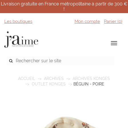
Livraison gratuite en France métropolitaine à partir de 300 €
!
Les boutiques
Mon compte
Panier (
0
)
ACCUEIL
ARCHIVES
ARCHIVES KONGES
OUTLET KONGES
BÉGUIN - POIRE