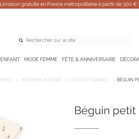
Livraison gratuite en France métropolitaine à partir de 300 € 
 ENFANT
MODE FEMME
FÊTE & ANNIVERSAIRE
DÉCOR
HIVES
ARCHIVES KONGES
OUTLET KONGES
BÉGUIN P
béguin peti