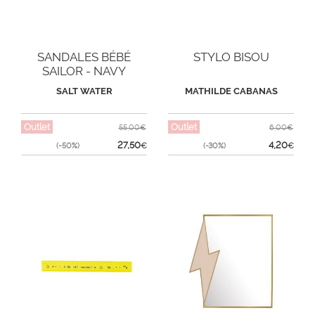
SANDALES BÉBÉ
STYLO BISOU
SAILOR - NAVY
SALT WATER
MATHILDE CABANAS
Outlet
Outlet
55,00€
6,00€
27,50
4,20
(-50%)
€
(-30%)
€