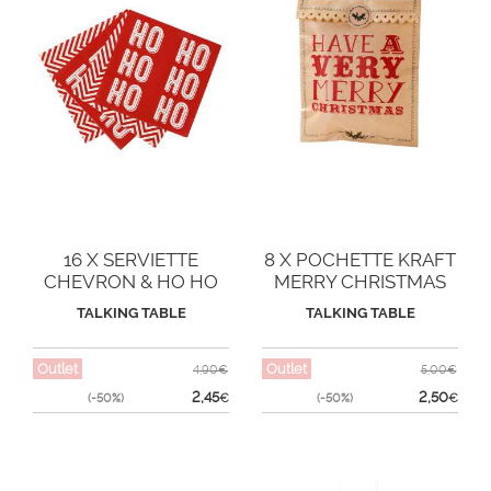
16 X SERVIETTE
8 X POCHETTE KRAFT
CHEVRON & HO HO
MERRY CHRISTMAS
HO
TALKING TABLE
TALKING TABLE
Outlet
Outlet
4,90€
5,00€
2,45
2,50
(-50%)
€
(-50%)
€