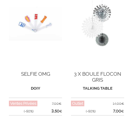
SELFIE OMG
3 X BOULE FLOCON
GRIS
DOIY
TALKING TABLE
Ventes Privées
Outlet
7,00€
14,00€
3,50
7,00
(-50%)
€
(-50%)
€