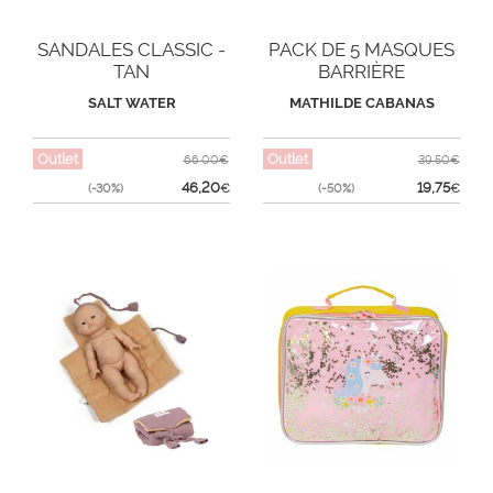
SANDALES CLASSIC -
PACK DE 5 MASQUES
TAN
BARRIÈRE
SALT WATER
MATHILDE CABANAS
Outlet
Outlet
66,00€
39,50€
46,20
19,75
(-30%)
€
(-50%)
€