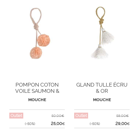
POMPON COTON
GLAND TULLE ÉCRU
VOILE SAUMON &
& OR
ARGENT PM
MOUCHE
MOUCHE
Outlet
Outlet
50,00€
58,00€
25,00
29,00
(-50%)
€
(-50%)
€