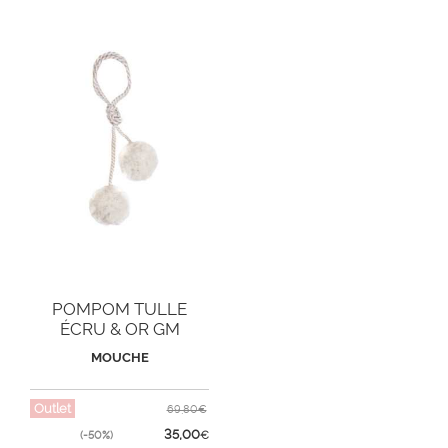
POMPOM TULLE
ÉCRU & OR GM
MOUCHE
Outlet
69,80€
35,00
(-50%)
€