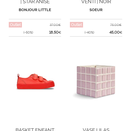
| STAR ANISE
VENTI | NOIR
BONJOUR LITTLE
SOEUR
Outlet
Outlet
37,00€
75,00€
18,50
45,00
(-50%)
€
(-40%)
€
BASKET ENFANT
VASE LILAS