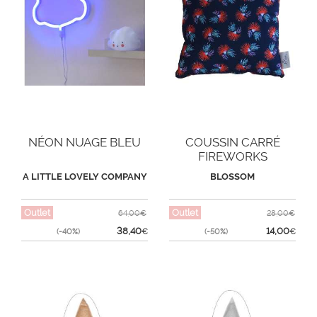
NÉON NUAGE BLEU
COUSSIN CARRÉ
FIREWORKS
A LITTLE LOVELY COMPANY
BLOSSOM
Outlet
Outlet
64,00€
28,00€
38,40
14,00
(-40%)
€
(-50%)
€