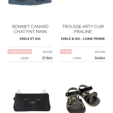
BONNET CANARD
TROUSSE ARTY CUIR
CHAT FAIT MAIN
PRALINE
EMILE ET IDA
EMILE & IDA - LIGNE FEMME
Ventes Privées
Outlet
55,00€
69,00€
27,50
34,50
(-50%)
€
(-50%)
€