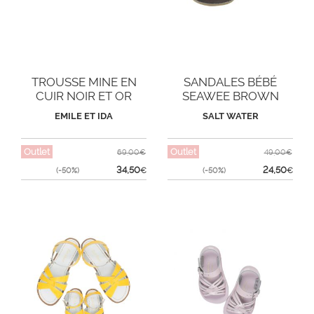
TROUSSE MINE EN
SANDALES BÉBÉ
CUIR NOIR ET OR
SEAWEE BROWN
EMILE ET IDA
SALT WATER
Outlet
Outlet
69,00€
49,00€
34,50
24,50
(-50%)
€
(-50%)
€