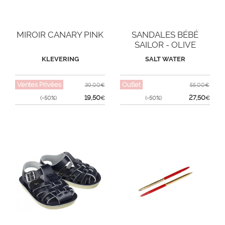
MIROIR CANARY PINK
SANDALES BÉBÉ
SAILOR - OLIVE
KLEVERING
SALT WATER
Ventes Privées
Outlet
39,00€
55,00€
19,50
27,50
(-50%)
€
(-50%)
€