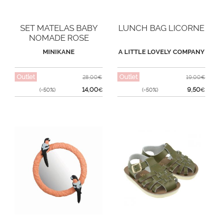
SET MATELAS BABY
LUNCH BAG LICORNE
NOMADE ROSE
ORCHIDÉE
MINIKANE
A LITTLE LOVELY COMPANY
Outlet
Outlet
28,00€
19,00€
14,00
9,50
(-50%)
€
(-50%)
€