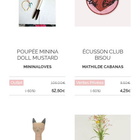
POUPÉE MININA
ÉCUSSON CLUB
DOLL MUSTARD
BISOU
RUSSIA
MININALOVES
MATHILDE CABANAS
Outlet
Ventes Privées
105,00€
8,50€
52,50
4,25
(-50%)
€
(-50%)
€