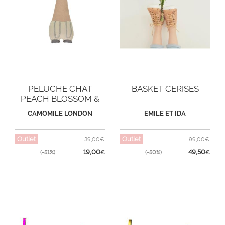
PELUCHE CHAT
BASKET CERISES
PEACH BLOSSOM &
STONE
CAMOMILE LONDON
EMILE ET IDA
Outlet
Outlet
39,00€
99,00€
19,00
49,50
(-51%)
€
(-50%)
€