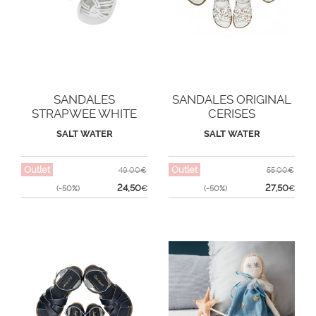
SANDALES
SANDALES ORIGINAL
STRAPWEE WHITE
CERISES
SALT WATER
SALT WATER
Outlet
Outlet
49,00€
55,00€
24,50
27,50
(-50%)
€
(-50%)
€