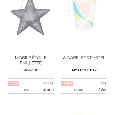
MOBILE ÉTOILE
8 GOBELETS PASTEL
PAILLETTE
MOUCHE
MY LITTLE DAY
Outlet
Outlet
30,00€
4,50€
15,00
2,25
(-50%)
€
(-50%)
€