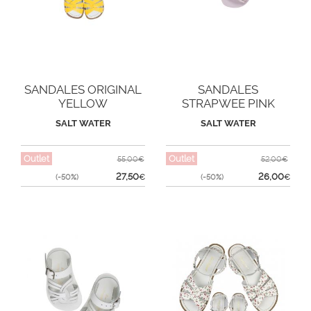
SANDALES ORIGINAL
SANDALES
YELLOW
STRAPWEE PINK
SALT WATER
SALT WATER
Outlet
Outlet
55,00€
52,00€
27,50
26,00
(-50%)
€
(-50%)
€