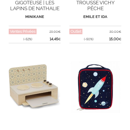
GIGOTEUSE | LES
TROUSSE VICHY
LAPINS DE NATHALIE
PÊCHE
LÉTÉ
MINIKANE
EMILE ET IDA
Ventes Privées
Outlet
29,90€
30,00€
14,45
15,00
(-52%)
€
(-50%)
€