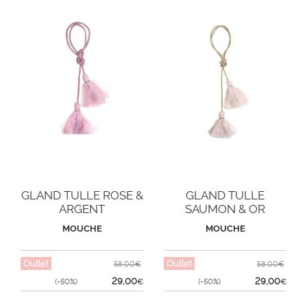
GLAND TULLE ROSE &
GLAND TULLE
ARGENT
SAUMON & OR
MOUCHE
MOUCHE
Outlet
Outlet
58,00€
58,00€
29,00
29,00
(-50%)
€
(-50%)
€