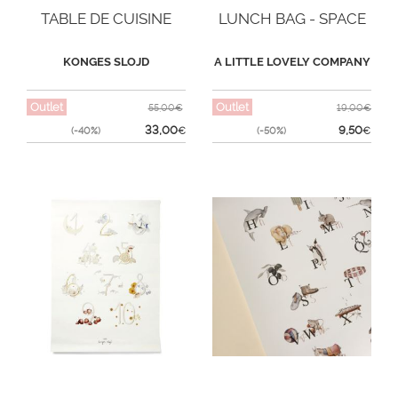
TABLE DE CUISINE
LUNCH BAG - SPACE
KONGES SLOJD
A LITTLE LOVELY COMPANY
Outlet
Outlet
55,00€
19,00€
33,00
9,50
(-40%)
€
(-50%)
€