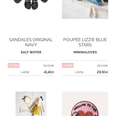
SANDALES ORIGINAL
POUPÉE LIZZIE BLUE
NAVY
STARS
SALT WATER
MININALOVES
Outlet
Outlet
69,00€
59,00€
41,40
29,50
(-40%)
€
(-50%)
€