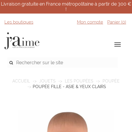
Livraison gratuite en France métropolitaine à partir de 300 €
!
Les boutiques
Mon compte
Panier (
0
)
ACCUEIL
JOUETS
LES POUPÉES
POUPÉE
POUPÉE FILLE - ASIE & YEUX CLAIRS