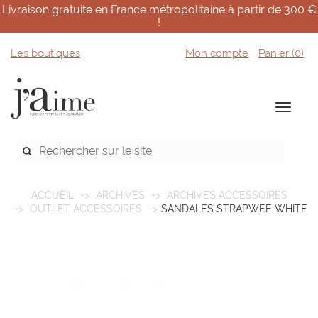
Livraison gratuite en France métropolitaine à partir de 300 €
!
Les boutiques
Mon compte
Panier (
0
)
ACCUEIL
ARCHIVES
ARCHIVES ACCESSOIRES
OUTLET ACCESSOIRES
SANDALES STRAPWEE WHITE