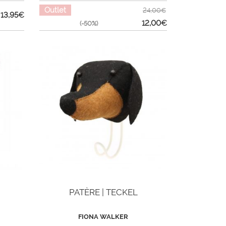
Outlet
24,00€
13,95
€
12,00
€
(-50%)
PATÈRE | TECKEL
FIONA WALKER