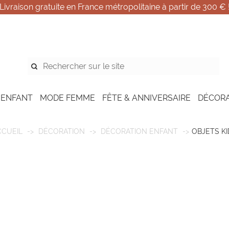
Livraison gratuite en France métropolitaine à partir de 300 € 
 ENFANT
MODE FEMME
FÊTE & ANNIVERSAIRE
DÉCOR
CCUEIL
DÉCORATION
DÉCORATION ENFANT
OBJETS KI