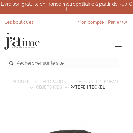
Livraison gratuite en France métropolitaine à partir de 300 €
!
Les boutiques
Mon compte
Panier (
0
)
ACCUEIL
DÉCORATION
DÉCORATION ENFANT
OBJETS KIDS
PATÈRE | TECKEL