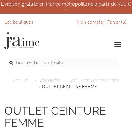
Livraison gratuite en France métropolitaine à partir de 300 €
!
Les boutiques
Mon compte
Panier (
0
)
ACCUEIL
ARCHIVES
ARCHIVES ACCESSOIRES
OUTLET CEINTURE FEMME
OUTLET CEINTURE
FEMME