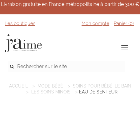
Livraison gratuite en France métropolitaine à partir de 300 €
!
Les boutiques
Mon compte
Panier (
0
)
ACCUEIL
MODE BÉBÉ
SOINS POUR BÉBÉ, LE BAIN
LES SOINS MINOIS
EAU DE SENTEUR