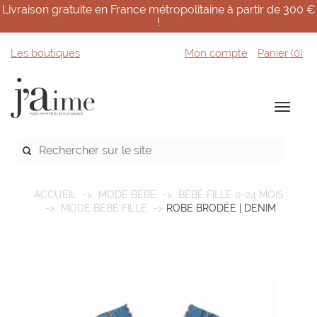
Livraison gratuite en France métropolitaine à partir de 300 €
!
Les boutiques
Mon compte
Panier (
0
)
ACCUEIL
MODE BÉBÉ
BÉBÉ FILLE 0-24 MOIS
MODE BÉBÉ FILLE
ROBE BRODÉE | DENIM