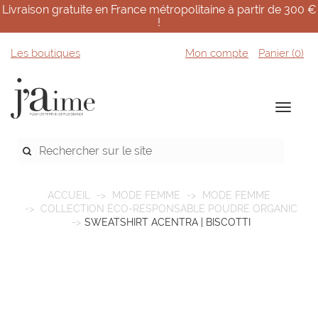
Livraison gratuite en France métropolitaine à partir de 300 €
!
Les boutiques
Mon compte
Panier (
0
)
ACCUEIL
MODE FEMME
MODE FEMME
COLLECTION ÉCO-RESPONSABLE POUDRE ORGANIC
SWEATSHIRT ACENTRA | BISCOTTI