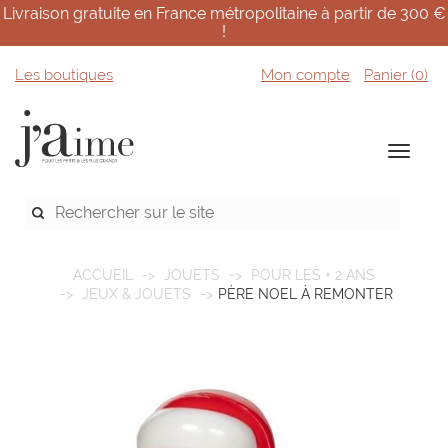
Livraison gratuite en France métropolitaine à partir de 300 €
!
Les boutiques
Mon compte
Panier (
0
)
ACCUEIL
JOUETS
POUR LES + 2 ANS
JEUX & JOUETS
PÈRE NOEL À REMONTER