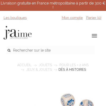
Livraison gratuite en France métropolitaine à partir de 300 €
!
Les boutiques
Mon compte
Panier (
0
)
ACCUEIL
JOUETS
POUR LES + 2 ANS
JEUX & JOUETS
DÉS À HISTOIRES