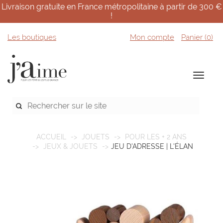
Livraison gratuite en France métropolitaine à partir de 300 €
!
Les boutiques
Mon compte
Panier (
0
)
ACCUEIL
JOUETS
POUR LES + 2 ANS
JEUX & JOUETS
JEU D'ADRESSE | L'ÉLAN