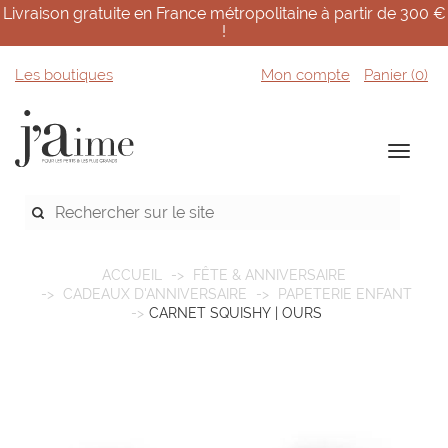
Livraison gratuite en France métropolitaine à partir de 300 €
!
Les boutiques
Mon compte
Panier (
0
)
ACCUEIL
FÊTE & ANNIVERSAIRE
CADEAUX D'ANNIVERSAIRE
PAPETERIE ENFANT
CARNET SQUISHY | OURS