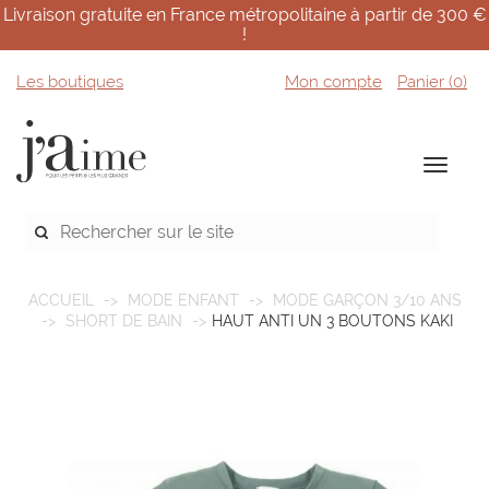
Livraison gratuite en France métropolitaine à partir de 300 €
!
Les boutiques
Mon compte
Panier (
0
)
ACCUEIL
MODE ENFANT
MODE GARÇON 3/10 ANS
SHORT DE BAIN
HAUT ANTI UN 3 BOUTONS KAKI