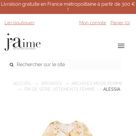
Livraison gratuite en France métropolitaine à partir de 300 €
!
Les boutiques
Mon compte
Panier (
0
)
ACCUEIL
ARCHIVES
ARCHIVES MODE FEMME
FIN DE SÉRIE VÊTEMENTS FEMME
ALESSIA