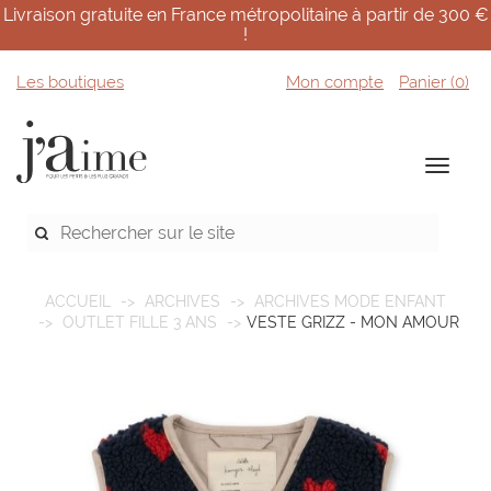
Livraison gratuite en France métropolitaine à partir de 300 €
!
Les boutiques
Mon compte
Panier (
0
)
ACCUEIL
ARCHIVES
ARCHIVES MODE ENFANT
OUTLET FILLE 3 ANS
VESTE GRIZZ - MON AMOUR